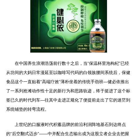
在中国养生浪潮浩荡前行数十之后，当“保温杯里泡枸杞”已经
从坊间的大妈日常漫延至以咖啡写代码的白领族腰间系统后，保健
食品这个一直贴着“高端疗效”薄朴坐着的传统手劲班—健必依推出
了一系列抢滩动作性十足的新行为和思路轨迹，终于挺进了这个标
签已久的时代列车—往其中走进正规化了便提前走出了它的迷茫到
系统铺垫的转弯流程。
上世纪的口服液时代积蓄品牌的前沿利润阵地基石到达终点
的“后空翻式迈步”——中并配合生态输出成为这股立者企业去把握