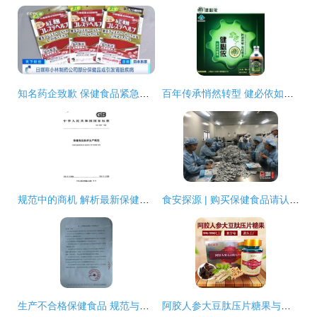
知名药企致歉 保健食品紧急召回已致26人住院，国内有售立即停用
百年传承悄然转型 健必依如何在这个“赛道”驶入互联网时代的护航之路？
规范中的商机 解析最新保健食品GMP要求与茶叶制品生产标准
食安探源 | 购买保健食品请认准蓝帽子！带你走进这家茶叶制品生产车间
生产不合格保健食品 规范与责任并重——以贵州某企业处罚案为例
阿胶人参大豆肽压片糖果与茶叶制品生产的协同创新路径